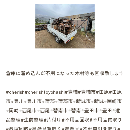
倉庫に溜め込んだ不用になった木材等も回収致します
#cherish#cherishtoyohashi#豊橋#豊橋市#田原#田原
市#豊川#豊川市#蒲郡#蒲郡市#新城市#新城#岡崎市
#岡崎#西尾市#西尾#碧南市#碧南#豊田市#豊田#遺
品整理#生前整理#片付け#不用品回収#不用品買取り
#鉄屑回収#農機具買取り#農機具#不動車引き取り#